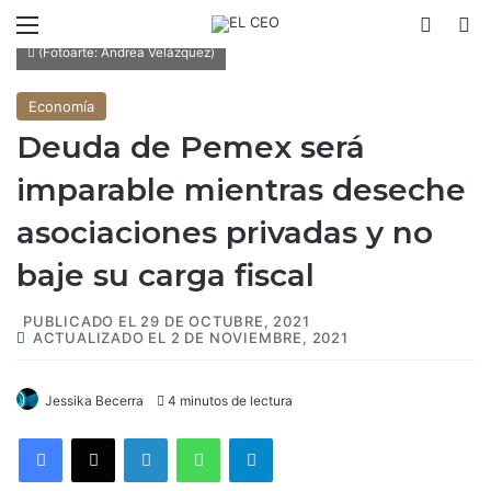
Menú
Switch
B
(Fotoarte: Andrea Velázquez)
Economía
Deuda de Pemex será
imparable mientras deseche
asociaciones privadas y no
baje su carga fiscal
PUBLICADO EL 29 DE OCTUBRE, 2021
ACTUALIZADO EL 2 DE NOVIEMBRE, 2021
Jessika Becerra
4 minutos de lectura
Facebook
X
LinkedIn
WhatsApp
Telegram