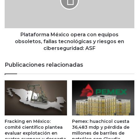
e
a
s
f
o
o
s
r
p
m
o
a
Plataforma México opera con equipos
r
M
obsoletos, fallas tecnológicas y riesgos en
m
é
ciberseguridad: ASF
a
x
y
i
Publicaciones relacionadas
o
c
r
o
e
o
s
p
v
e
o
r
l
a
ú
c
m
o
Fracking en México:
Pemex: huachicol cuesta
e
n
comité científico plantea
36,483 mdp y pérdida de
n
e
evaluar explotación en
millones de barriles de
e
q