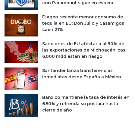
con Paramount sigue en espera
o
t
f
e
l
c
Diageo resiente menor consumo de
u
n
tequila en EU; Don Julio y Casamigos
j
o
caen 21%
o
l
s
ó
Sanciones de EU afectaría al 90% de
e
g
las exportaciones de Michoacán; casi
c
i
6,000 mdd están en riesgo
o
c
n
a
Santander lanza transferencias
t
s
inmediatas desde España a México
r
y
a
r
e
i
Banxico mantiene la tasa de interés en
e
6.50% y refrenda su postura hasta
s
cierre de año
g
o
s
e