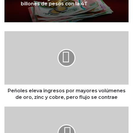
billones de pesos con la 4T
P
e
ñ
o
l
e
s
e
l
e
Peñoles eleva ingresos por mayores volúmenes
v
de oro, zinc y cobre, pero flujo se contrae
a
i
P
n
l
g
a
r
t