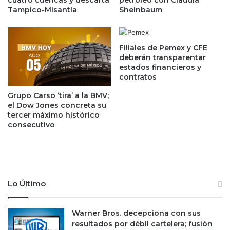
cuatro cuencas y descarta
petróleo con Claudia
s
Tampico-Misantla
Sheinbaum
u
d
i
e
p
o
o
Filiales de Pemex y CFE
r
s
deberán transparentar
o
o
estados financieros y
,
b
contratos
z
s
Grupo Carso ‘tira’ a la BMV;
i
o
el Dow Jones concreta su
n
l
tercer máximo histórico
c
e
consecutivo
y
t
c
o
o
s
b
,
r
f
e
a
Lo Último
,
l
p
l
Warner Bros. decepciona con sus
e
a
resultados por débil cartelera; fusión
r
s