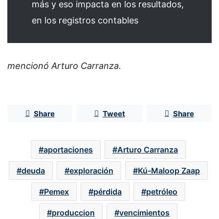
más y eso impacta en los resultados,
en los registros contables
mencionó Arturo Carranza.
Share
Tweet
Share
aportaciones
Arturo Carranza
deuda
exploración
Kú-Maloop Zaap
Pemex
pérdida
petróleo
produccion
vencimientos