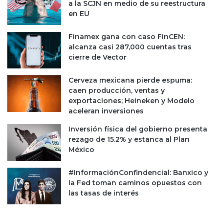
y
r
a la SCJN en medio de su reestructura
2
i
en EU
0
a
1
l
Finamex gana con caso FinCEN:
5
alcanza casi 287,000 cuentas tras
cierre de Vector
Cerveza mexicana pierde espuma:
caen producción, ventas y
exportaciones; Heineken y Modelo
aceleran inversiones
Inversión física del gobierno presenta
rezago de 15.2% y estanca al Plan
México
#InformaciónConfindencial: Banxico y
la Fed toman caminos opuestos con
las tasas de interés