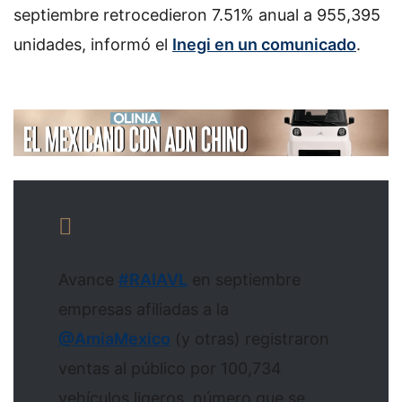
septiembre retrocedieron 7.51% anual a 955,395
unidades, informó el
Inegi en un comunicado
.
Avance
#RAIAVL
en septiembre
empresas afiliadas a la
@AmiaMexico
⁩ (y otras) registraron
ventas al público por 100,734
vehículos ligeros, número que se