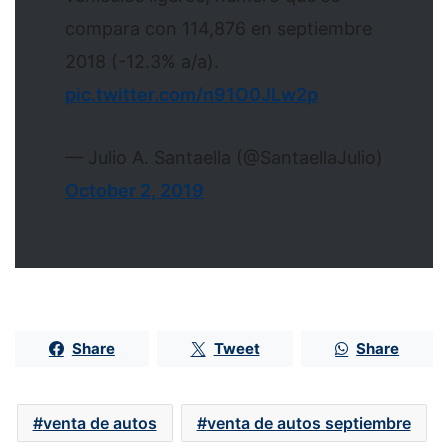
compara con 114,876 en septiembre
2018 (-12.3% a/a).
pic.twitter.com/n91O0JLw2p
— Julio A. Santaella (@SantaellaJulio)
October 2, 2019
Share
Tweet
Share
venta de autos
venta de autos septiembre