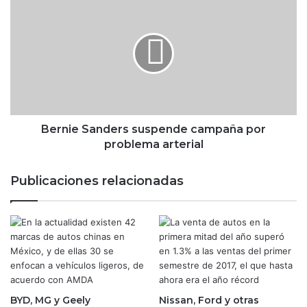
t
e
e
r
s
n
c
i
o
e
n
S
l
a
o
n
s
d
Bernie Sanders suspende campaña por
m
e
problema arterial
a
r
y
s
Publicaciones relacionadas
o
s
r
u
e
s
s
p
a
e
d
n
e
d
u
e
d
BYD, MG y Geely
Nissan, Ford y otras
c