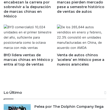
encabezan la carrera por
marcas pierden mercado
o
a
sobrevivir a la depuración
pese a semestre histórico
s
m
de marcas chinas en
de ventas de autos
c
p
México
o
a
n
ñ
d
a
o
p
n
o
a
r
d
p
o
r
BYD lidera ventas de
Venta de autos chinos
s
marcas chinas en México y
‘acelera’ en México pese a
o
entra al top de ventas
nuevos aranceles
e
b
n
l
t
e
r
m
e
a
2
a
Lo Último
0
r
0
t
7
e
Pelea por The Dolphin Company llega