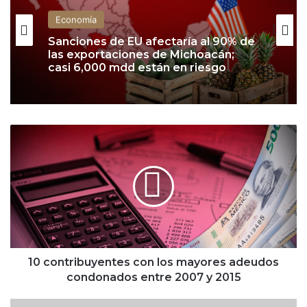
Economía
Economía
Banxico mantiene la tasa de interés
en 6.50% y refrenda su postura hasta
cierre de año
Sanciones de EU afectaría al 90% de
las exportaciones de Michoacán;
1
casi 6,000 mdd están en riesgo
0
c
o
n
t
r
i
b
u
10 contribuyentes con los mayores adeudos
y
condonados entre 2007 y 2015
e
n
B