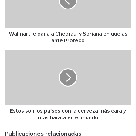
a
r
t
l
e
g
Walmart le gana a Chedraui y Soriana en quejas
a
ante Profeco
n
a
E
a
s
C
t
h
o
e
s
d
s
r
o
a
n
u
l
i
o
Estos son los países con la cerveza más cara y
y
s
más barata en el mundo
S
p
o
a
Publicaciones relacionadas
r
í