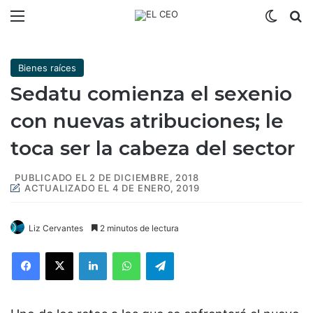
Menú
Switch
B
Bienes raíces
Sedatu comienza el sexenio
con nuevas atribuciones; le
toca ser la cabeza del sector
PUBLICADO EL 2 DE DICIEMBRE, 2018
ACTUALIZADO EL 4 DE ENERO, 2019
Liz Cervantes
2 minutos de lectura
Facebook
X
LinkedIn
WhatsApp
Telegram