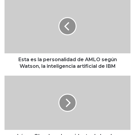
E
s
t
a
e
s
l
a
p
e
Esta es la personalidad de AMLO según
r
Watson, la inteligencia artificial de IBM
s
o
L
n
ó
a
p
l
e
i
z
d
O
a
b
d
r
d
a