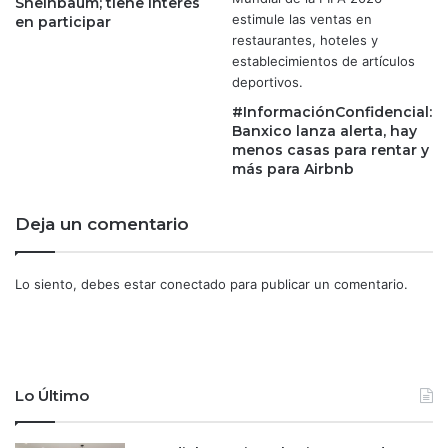
Sheinbaum; tiene interés
e
o
en participar
l
s
i
d
g
i
e
s
#InformaciónConfidencial:
n
c
Banxico lanza alerta, hay
c
u
menos casas para rentar y
i
r
más para Airbnb
a
s
a
o
Deja un comentario
r
s
t
:
i
u
Lo siento, debes estar
conectado
para publicar un comentario.
f
n
i
o
c
c
i
o
a
n
l
Lo Último
c
d
a
e
r