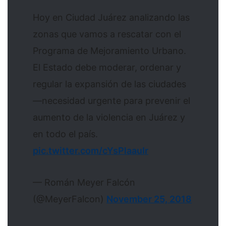
Hoy en Ciudad Juárez analizando las
zonas que vamos a rescatar con el
Programa de Mejoramiento Urbano.
El Estado debe moderar, ordenar y
regular la expansión de las ciudades
—necesidad urgente para prevenir el
aumento de la violencia en Juárez y
en todo el país.
pic.twitter.com/cYsPlaauIr
— Román Meyer Falcón
(@MeyerFalcon)
November 25, 2018