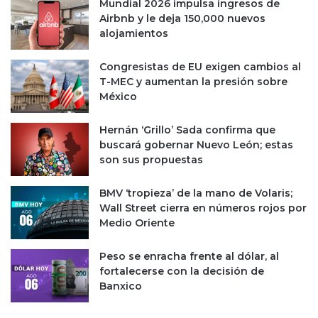
Mundial 2026 impulsa ingresos de
I
g
Airbnb y le deja 150,000 nuevos
B
a
alojamientos
M
1
0
Congresistas de EU exigen cambios al
0
T-MEC y aumentan la presión sobre
%
México
p
o
l
Hernán ‘Grillo’ Sada confirma que
í
buscará gobernar Nuevo León; estas
t
son sus propuestas
i
c
BMV ‘tropieza’ de la mano de Volaris;
a
Wall Street cierra en números rojos por
y
Medio Oriente
o
t
Peso se enracha frente al dólar, al
r
fortalecerse con la decisión de
o
Banxico
i
m