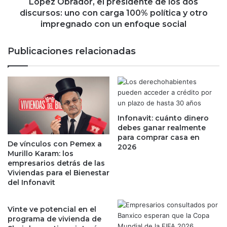
e
d
López Obrador, el presidente de los dos
A
o
discursos: uno con carga 100% política y otro
M
r
impregnado con un enfoque social
L
,
O
e
Publicaciones relacionadas
s
l
e
p
g
r
ú
e
n
s
W
i
a
Infonavit: cuánto dinero
d
debes ganar realmente
t
e
para comprar casa en
s
n
De vínculos con Pemex a
2026
o
t
Murillo Karam: los
n
e
empresarios detrás de las
,
d
Viviendas para el Bienestar
l
del Infonavit
e
a
l
i
o
Vinte ve potencial en el
n
s
programa de vivienda de
t
d