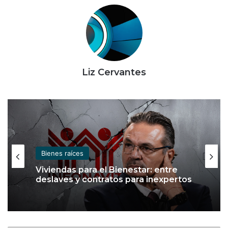
Liz Cervantes
Bienes raíces
Bienes raíces
Sector inmobiliario se debilitará en
2026 por menor poder adquisitivo:
Fitch Ratings
Viviendas para el Bienestar: entre
deslaves y contratos para inexpertos