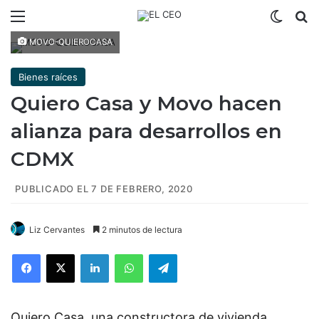
Menú
Switch
B
MOVO-QUIEROCASA
Bienes raíces
Quiero Casa y Movo hacen
alianza para desarrollos en
CDMX
PUBLICADO EL 7 DE FEBRERO, 2020
Liz Cervantes
2 minutos de lectura
Facebook
X
LinkedIn
WhatsApp
Telegram
Quiero Casa, una constructora de vivienda