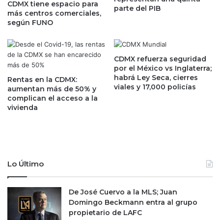
a
r
CDMX tiene espacio para
parte del PIB
c
o
más centros comerciales,
i
c
según FUNO
m
a
i
r
e
b
CDMX refuerza seguridad
n
u
por el México vs Inglaterra;
t
r
habrá Ley Seca, cierres
Rentas en la CDMX:
o
o
viales y 17,000 policías
aumentan más de 50% y
d
s
complican el acceso a la
e
n
vivienda
l
o
i
i
t
m
i
p
o
u
Lo Último
m
l
á
s
s
a
De José Cuervo a la MLS; Juan
g
e
Domingo Beckmann entra al grupo
r
l
propietario de LAFC
a
c