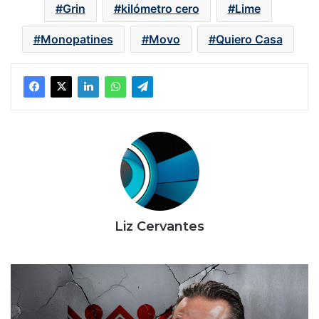
Grin
kilómetro cero
Lime
Monopatines
Movo
Quiero Casa
Liz Cervantes