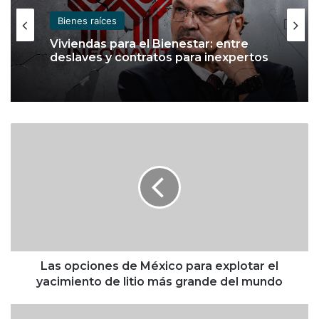
Bienes raíces
Viviendas para el Bienestar: entre
deslaves y contratos para inexpertos
L
a
s
o
p
c
i
o
n
e
Las opciones de México para explotar el
s
yacimiento de litio más grande del mundo
d
e
C