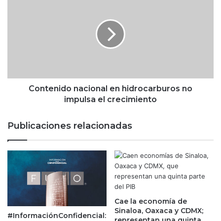
M
o
é
n
x
t
i
e
c
n
o
i
p
d
a
o
r
n
Contenido nacional en hidrocarburos no
a
a
impulsa el crecimiento
e
c
x
i
Publicaciones relacionadas
p
o
l
n
o
a
t
l
a
e
r
n
e
h
l
Cae la economía de
i
Sinaloa, Oaxaca y CDMX;
y
d
#InformaciónConfidencial:
representan una quinta