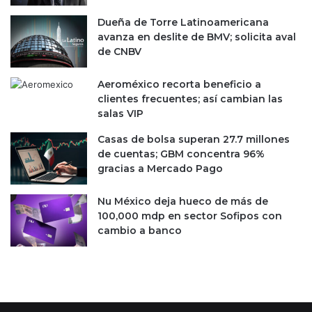
n
r
Dueña de Torre Latinoamericana
d
e
avanza en deslite de BMV; solicita aval
e
c
de CNBV
d
i
e
m
l
Aeroméxico recorta beneficio a
i
m
clientes frecuentes; así cambian las
e
u
salas VIP
n
n
t
Casas de bolsa superan 27.7 millones
d
o
de cuentas; GBM concentra 96%
o
gracias a Mercado Pago
Nu México deja hueco de más de
100,000 mdp en sector Sofipos con
cambio a banco