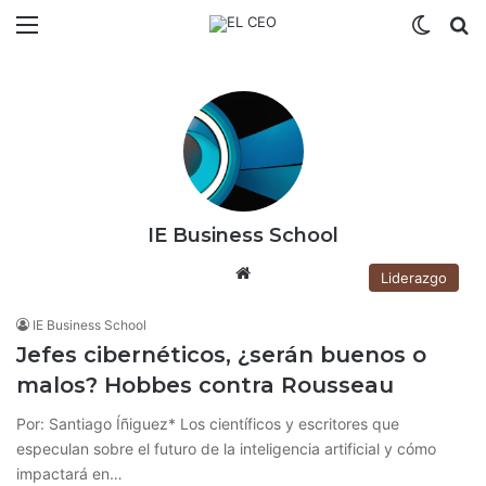
Menú
Switch
B
IE Business School
Siti
Liderazgo
o
we
IE Business School
b
Jefes cibernéticos, ¿serán buenos o
malos? Hobbes contra Rousseau
Por: Santiago Íñiguez* Los científicos y escritores que
especulan sobre el futuro de la inteligencia artificial y cómo
impactará en…