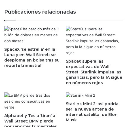
o
i
r
c
Publicaciones relacionadas
a
i
c
n
c
a
i
s
o
e
n
n
e
SpaceX ‘se estrella’ en la
V
Luna y en Wall Street: se
s
e
desploma en bolsa tras su
d
SpaceX supera las
n
reporte trimestral
expectativas de Wall
e
e
Street: Starlink impulsa las
e
z
ganancias, pero la IA sigue
m
u
en números rojos
p
e
r
l
e
a
s
s
Starlink Mini 2: así podría
a
ser la nueva antena de
e
internet satelital de Elon
s
d
Alphabet y Tesla ‘tiran’ a
Musk
n
Wall Street; BMV pierde
i
por reportes trimestrales
o