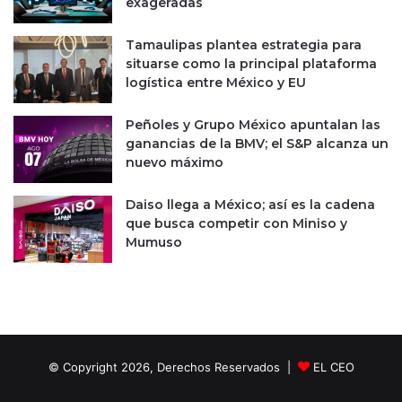
exageradas
o
o
r
s
Tamaulipas plantea estrategia para
d
q
situarse como la principal plataforma
u
logística entre México y EU
e
e
Peñoles y Grupo México apuntalan las
n
ganancias de la BMV; el S&P alcanza un
M
nuevo máximo
é
x
i
Daiso llega a México; así es la cadena
c
que busca competir con Miniso y
o
Mumuso
© Copyright 2026, Derechos Reservados |
EL CEO