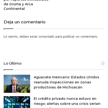
s
de Gruma y Arca
r
p
Continental
e
a
n
r
t
a
Deja un comentario
a
n
b
;
l
s
Lo siento, debes estar
conectado
para publicar un comentario.
e
o
s
n
e
9
n
v
u
e
Lo Último
n
c
n
e
i
s
Aguacate mexicano: Estados Unidos
v
m
reanuda inspecciones en zonas
e
á
productoras de Michoacán
l
s
r
c
El crédito privado nunca estuvo en
é
a
riesgo; alertas sobre una crisis serían
c
r