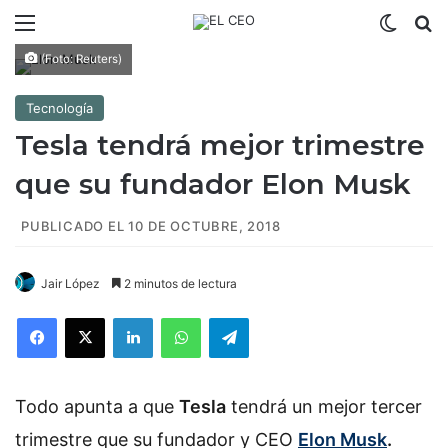
Menú
Switch
B
(Foto: Reuters)
Tecnología
Tesla tendrá mejor trimestre
que su fundador Elon Musk
PUBLICADO EL 10 DE OCTUBRE, 2018
Jair López
2 minutos de lectura
Facebook
X
LinkedIn
WhatsApp
Telegram
Todo apunta a que
Tesla
tendrá un mejor tercer
trimestre que su fundador y CEO
Elon Musk
.