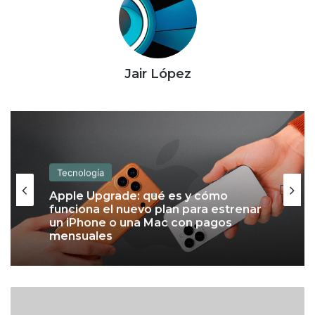
Jair López
Tecnología
Apple Upgrade: qué es y cómo
funciona el nuevo plan para estrenar
un iPhone o una Mac con pagos
mensuales
I
n