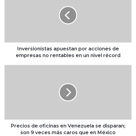
v
e
r
s
i
o
n
i
Inversionistas apuestan por acciones de
s
empresas no rentables en un nivel récord
t
a
P
s
r
a
e
p
c
u
i
e
o
s
s
t
d
a
e
n
o
Precios de oficinas en Venezuela se disparan;
p
f
son 9 veces más caros que en México