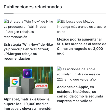
d
i
Publicaciones relacionadas
o
e
r
r
e
e
s
'
y
u
g
n
o
México podría aumentar al
a
50% los aranceles al acero de
b
Estrategia “Win Now” de Nike
m
China; un negocio de 3,000
ya preocupa en Wall Street;
i
o
mdd
JPMorgan rebaja su
e
r
recomendación
r
d
n
i
o
d
:
a
l
'
a
d
Acciones de Apple, en
C
e
máximos históricos; se
D
l
consolida como la segunda
Alphabet, matriz de Google,
M
empresa más valiosa
m
supera los 119,000 mdd en
X
e
ingresos y eleva su inversión