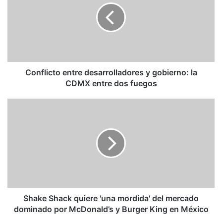
f
l
i
c
t
o
e
Conflicto entre desarrolladores y gobierno: la
n
CDMX entre dos fuegos
t
r
S
e
h
d
a
e
k
s
e
a
S
r
h
r
a
o
c
l
k
Shake Shack quiere 'una mordida' del mercado
l
q
dominado por McDonald’s y Burger King en México
a
u