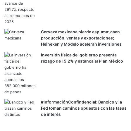
l
d
’
s
y
Cerveza mexicana pierde espuma: caen
B
producción, ventas y exportaciones;
u
Heineken y Modelo aceleran inversiones
r
Inversión física del gobierno presenta
g
rezago de 15.2% y estanca al Plan México
e
r
K
i
n
g
e
#InformaciónConfindencial: Banxico y la
n
Fed toman caminos opuestos con las tasas
M
de interés
é
x
i