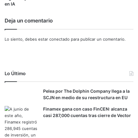
e
r
en IA
n
c
t
a
Deja un comentario
r
d
e
o
d
d
Lo siento, debes estar
conectado
para publicar un comentario.
o
o
s
m
f
i
u
n
e
a
g
d
Lo Último
o
o
s
p
Pelea por The Dolphin Company llega a la
o
SCJN en medio de su reestructura en EU
r
M
Finamex gana con caso FinCEN: alcanza
c
casi 287,000 cuentas tras cierre de Vector
D
o
n
a