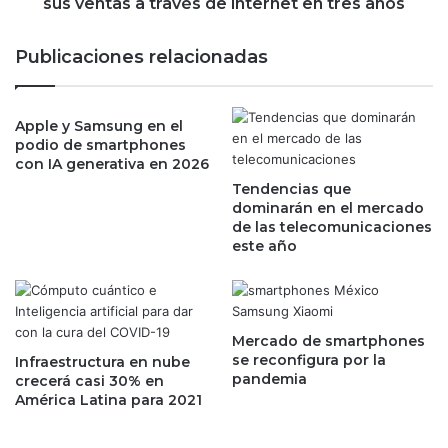
o
sus ventas a través de internet en tres años
i
n
ó
e
Publicaciones relacionadas
n
s
d
d
e
i
l
Apple y Samsung en el
e
podio de smartphones
a
r
con IA generativa en 2026
L
o
e
Tendencias que
n
dominarán en el mercado
y
f
de las telecomunicaciones
d
r
este año
e
u
P
t
e
o
m
s
e
;
Mercado de smartphones
x
W
se reconfigura por la
Infraestructura en nube
s
pandemia
a
crecerá casi 30% en
o
América Latina para 2021
l
b
m
r
a