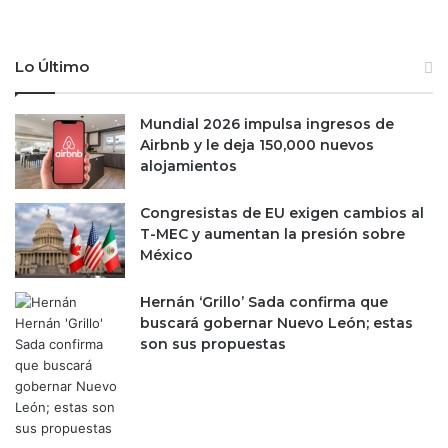
e
r
l
t
o
d
Lo Último
s
u
c
p
o
l
Mundial 2026 impulsa ingresos de
n
i
Airbnb y le deja 150,000 nuevos
t
c
alojamientos
r
ó
a
s
Congresistas de EU exigen cambios al
p
u
T-MEC y aumentan la presión sobre
e
s
México
s
v
o
e
Hernán ‘Grillo’ Sada confirma que
s
n
buscará gobernar Nuevo León; estas
e
t
son sus propuestas
n
a
e
s
l
a
P
t
o
r