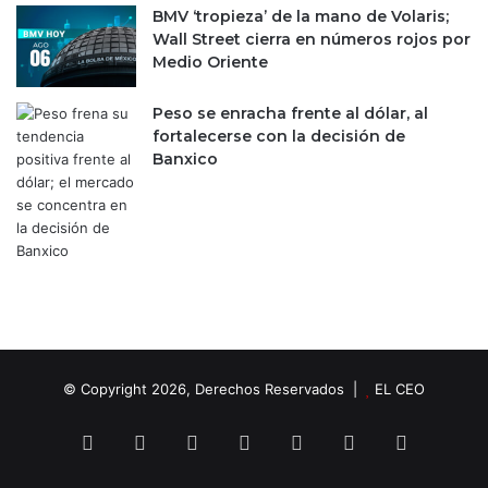
d
a
BMV ‘tropieza’ de la mano de Volaris;
e
v
Wall Street cierra en números rojos por
r
é
Medio Oriente
L
s
e
d
Peso se enracha frente al dólar, al
g
e
fortalecerse con la decisión de
i
i
Banxico
s
n
l
t
a
e
t
r
i
n
v
e
o
t
e
n
t
© Copyright 2026, Derechos Reservados |
EL CEO
r
e
Facebook
X
LinkedIn
YouTube
Instagram
Spotify
TikTok
s
a