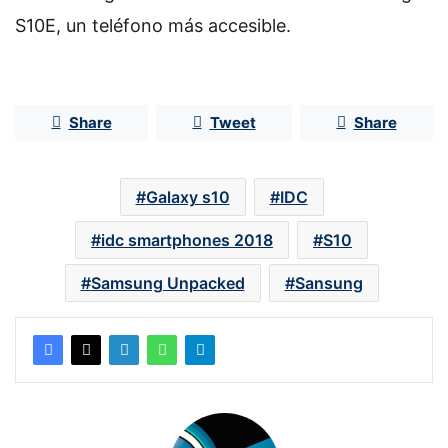
S10E, un teléfono más accesible.
Share
Tweet
Share
Galaxy s10
IDC
idc smartphones 2018
S10
Samsung Unpacked
Sansung