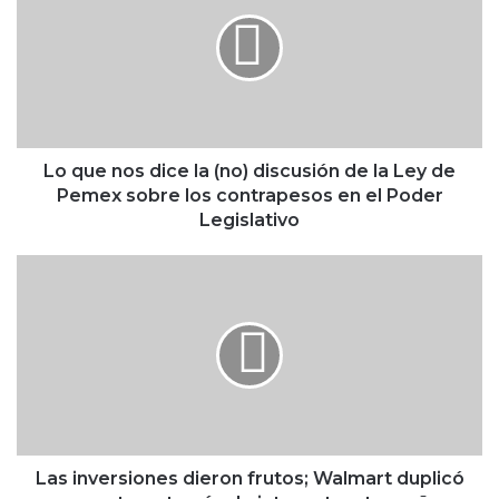
q
u
e
n
o
s
d
i
Lo que nos dice la (no) discusión de la Ley de
c
Pemex sobre los contrapesos en el Poder
e
Legislativo
l
a
L
(
a
n
s
o
i
)
n
d
v
i
e
s
r
c
s
u
i
Las inversiones dieron frutos; Walmart duplicó
s