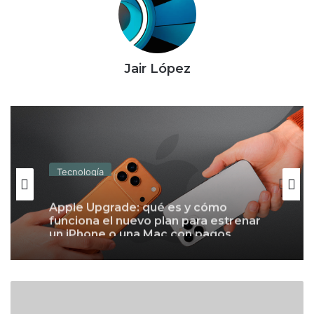
Jair López
Tecnología
Apple Upgrade: qué es y cómo
funciona el nuevo plan para estrenar
un iPhone o una Mac con pagos
mensuales
L
o