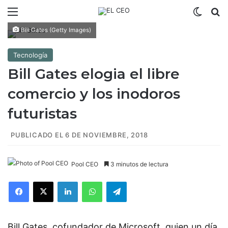
Menú
Switch
B
Bill Gates (Getty Images)
Tecnología
Bill Gates elogia el libre
comercio y los inodoros
futuristas
PUBLICADO EL 6 DE NOVIEMBRE, 2018
Pool CEO
3 minutos de lectura
Facebook
X
LinkedIn
WhatsApp
Telegram
Bill Gates, cofundador de Microsoft, quien un día