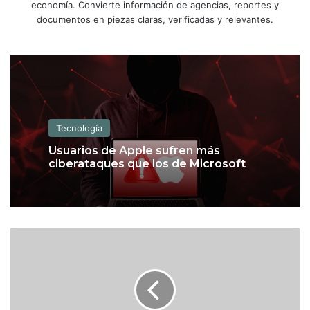
economía. Convierte información de agencias, reportes y
documentos en piezas claras, verificadas y relevantes.
Tecnología
Usuarios de Apple sufren más
ciberataques que los de Microsoft
D
o
p
a
m
i