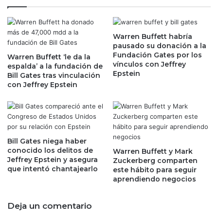
r
n
e
s
b
u
a
Warren Buffett habría
m
pausado su donación a la
n
i
Fundación Gates por los
a
Warren Buffett ‘le da la
d
vínculos con Jeffrey
espalda’ a la fundación de
d
o
Epstein
Bill Gates tras vinculación
a
r
con Jeffrey Epstein
d
m
e
e
l
x
o
i
s
c
1
a
Bill Gates niega haber
7
n
conocido los delitos de
Warren Buffett y Mark
,
Jeffrey Epstein y asegura
o
Zuckerberg comparten
0
que intentó chantajearlo
este hábito para seguir
s
0
aprendiendo negocios
u
0
b
m
e
Deja un comentario
d
1