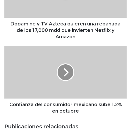
n
e
y
T
Dopamine y TV Azteca quieren una rebanada
V
de los 17,000 mdd que invierten Netflix y
A
Amazon
z
t
C
e
o
c
n
a
f
q
i
u
a
i
n
e
z
r
a
e
d
Confianza del consumidor mexicano sube 1.2%
n
e
en octubre
u
l
n
c
Publicaciones relacionadas
a
o