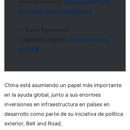
more convenient.
#ReinventedToilet
pic.twitter.com/uI4qXUD6Qg
— Gates Foundation
(@gatesfoundation)
6 de noviembre
de 2018
China está asumiendo un papel más importante
en la ayuda global, junto a sus enormes
inversiones en infraestructura en países en
desarrollo como parte de su iniciativa de política
exterior, Belt and Road.