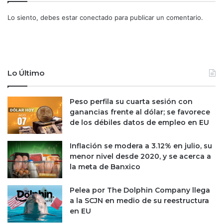
d
.
q
2
Lo siento, debes estar
conectado
para publicar un comentario.
u
%
e
e
i
n
n
o
v
c
Lo Último
i
t
e
u
r
b
Peso perfila su cuarta sesión con
t
r
ganancias frente al dólar; se favorece
e
e
de los débiles datos de empleo en EU
n
N
Inflación se modera a 3.12% en julio, su
e
menor nivel desde 2020, y se acerca a
t
la meta de Banxico
f
l
i
Pelea por The Dolphin Company llega
x
a la SCJN en medio de su reestructura
y
en EU
A