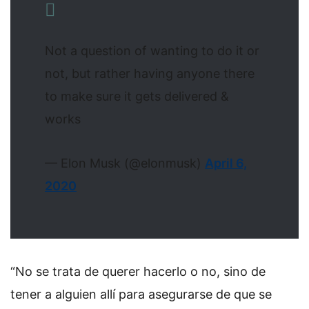
Not a question of wanting to do it or
not, but rather having anyone there
to make sure it gets delivered &
works
— Elon Musk (@elonmusk)
April 6,
2020
“No se trata de querer hacerlo o no, sino de
tener a alguien allí para asegurarse de que se