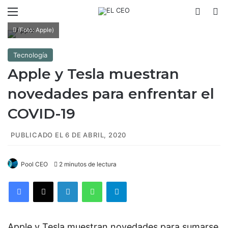
Menú
Switch
B
(Foto: Apple)
Tecnología
Apple y Tesla muestran
novedades para enfrentar el
COVID-19
PUBLICADO EL 6 DE ABRIL, 2020
Pool CEO
2 minutos de lectura
Facebook
X
LinkedIn
WhatsApp
Telegram
Apple y Tesla muestran novedades para sumarse