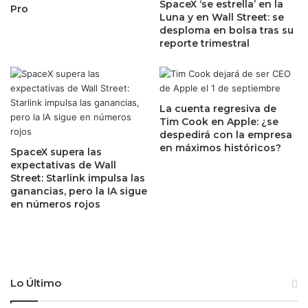
SpaceX ‘se estrella’ en la
Pro
a
d
Luna y en Wall Street: se
m
e
desploma en bolsa tras su
á
9
reporte trimestral
s
0
p
%
r
e
o
n
La cuenta regresiva de
f
a
Tim Cook en Apple: ¿se
u
b
despedirá con la empresa
n
r
en máximos históricos?
SpaceX supera las
d
i
expectativas de Wall
a
l
Street: Starlink impulsa las
d
y
ganancias, pero la IA sigue
e
m
en números rojos
l
a
a
y
e
o
c
,
o
a
Lo Último
n
l
o
e