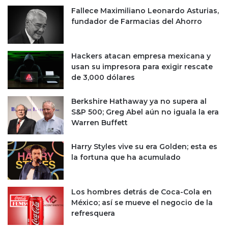
m
r
Fallece Maximiliano Leonardo Asturias,
í
t
fundador de Farmacias del Ahorro
a
a
m
A
e
M
Hackers atacan empresa mexicana y
x
D
usan su impresora para exigir rescate
i
A
de 3,000 dólares
c
a
Berkshire Hathaway ya no supera al
n
S&P 500; Greg Abel aún no iguala la era
a
Warren Buffett
.
A
s
Harry Styles vive su era Golden; esta es
í
la fortuna que ha acumulado
r
e
a
Los hombres detrás de Coca-Cola en
c
México; así se mueve el negocio de la
c
refresquera
i