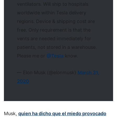
ventilators. Will ship to hospitals
worldwide within Tesla delivery
regions. Device & shipping cost are
free. Only requirement is that the
vents are needed immediately for
patients, not stored in a warehouse.
Please me or
@Tesla
know.
— Elon Musk (@elonmusk)
March 31,
2020
Musk,
quien ha dicho que el miedo provocado