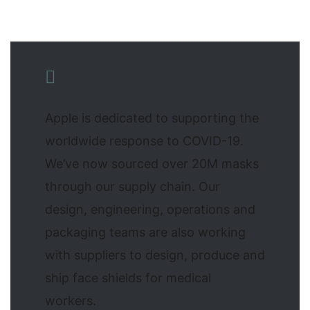
Apple is dedicated to supporting the
worldwide response to COVID-19.
We’ve now sourced over 20M masks
through our supply chain. Our
design, engineering, operations and
packaging teams are also working
with suppliers to design, produce and
ship face shields for medical
workers.