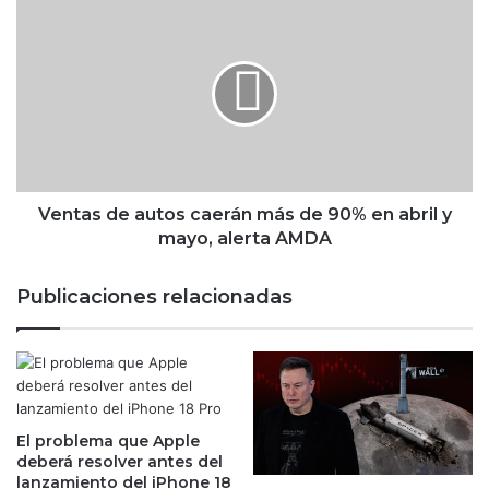
i
V
e
e
n
n
t
t
e
a
q
s
u
d
e
e
a
a
v
u
Ventas de autos caerán más de 90% en abril y
i
t
mayo, alerta AMDA
z
o
o
s
Publicaciones relacionadas
r
c
a
a
u
e
n
r
a
á
c
n
a
El problema que Apple
m
deberá resolver antes del
í
á
lanzamiento del iPhone 18
d
s