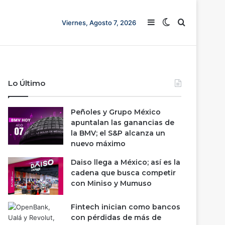
Barra lateral
Switch skin
Buscar
Viernes, Agosto 7, 2026
Lo Último
Peñoles y Grupo México
apuntalan las ganancias de
la BMV; el S&P alcanza un
nuevo máximo
Daiso llega a México; así es la
cadena que busca competir
con Miniso y Mumuso
Fintech inician como bancos
con pérdidas de más de