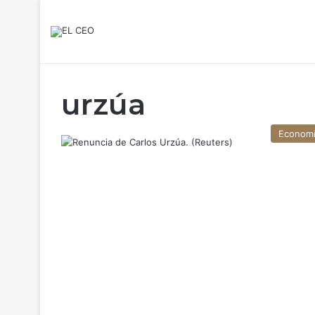
urzúa
Econom