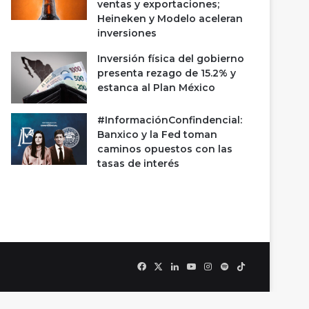
ventas y exportaciones;
Heineken y Modelo aceleran
inversiones
Inversión física del gobierno
presenta rezago de 15.2% y
estanca al Plan México
#InformaciónConfindencial:
Banxico y la Fed toman
caminos opuestos con las
tasas de interés
Facebook
X
LinkedIn
YouTube
Instagram
Spotify
TikTok