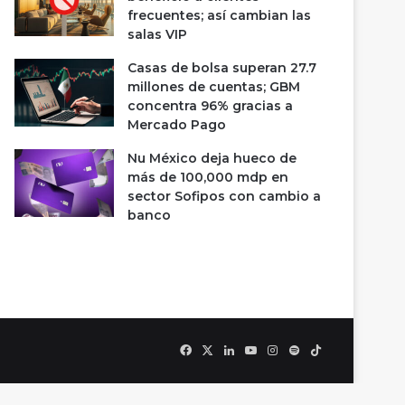
frecuentes; así cambian las
salas VIP
Casas de bolsa superan 27.7
millones de cuentas; GBM
concentra 96% gracias a
Mercado Pago
Nu México deja hueco de
más de 100,000 mdp en
sector Sofipos con cambio a
banco
Facebook
X
LinkedIn
YouTube
Instagram
Spotify
TikTok