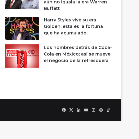
aún no iguala la era Warren
Buffett
Harry Styles vive su era
Golden; esta es la fortuna
que ha acumulado
Los hombres detrás de Coca-
Cola en México; así se mueve
el negocio de la refresquera
Facebook
X
LinkedIn
YouTube
Instagram
Spotify
TikTok