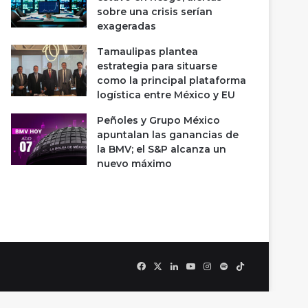
sobre una crisis serían
exageradas
Tamaulipas plantea
estrategia para situarse
como la principal plataforma
logística entre México y EU
Peñoles y Grupo México
apuntalan las ganancias de
la BMV; el S&P alcanza un
nuevo máximo
Facebook
X
LinkedIn
YouTube
Instagram
Spotify
TikTok