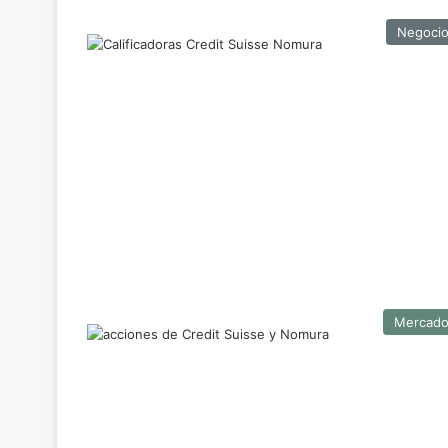
Negoci
Mercad