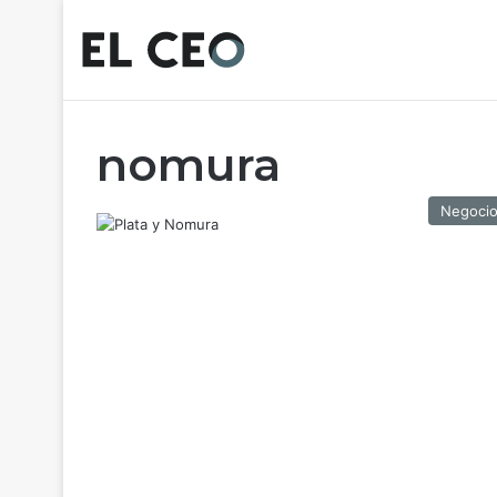
nomura
Negoci