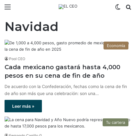
Menú
Switch
B
Navidad
Economía
Pool CEO
Cada mexicano gastará hasta 4,000
pesos en su cena de fin de año
De acuerdo con la Confederación, fechas como la cena de fin
de año son más que una celebración: son una…
Leer más »
Tu cartera
Fernando Carrillo G