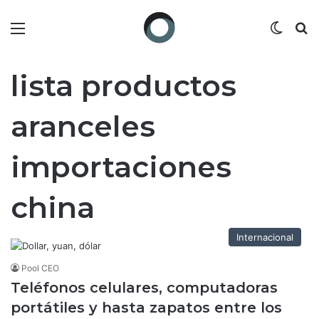
Menú
Switch
B
lista productos
aranceles
importaciones
china
Internacional
Pool CEO
Teléfonos celulares, computadoras
portátiles y hasta zapatos entre los