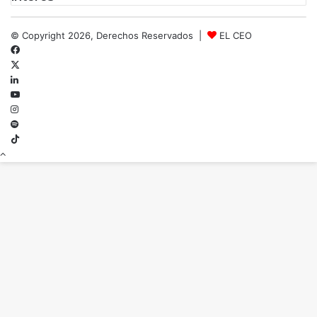
© Copyright 2026, Derechos Reservados |
EL CEO
Facebook
X
LinkedIn
YouTube
Instagram
Spotify
TikTok
Botón
volver
arriba