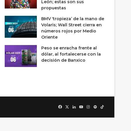
León; estas son sus
propuestas
BMV ‘tropieza’ de la mano de
Volaris; Wall Street cierra en
números rojos por Medio
Oriente
Peso se enracha frente al
dólar, al fortalecerse con la
decisión de Banxico
Facebook
X
LinkedIn
YouTube
Instagram
Spotify
TikTok