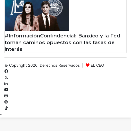
#InformaciónConfindencial: Banxico y la Fed
toman caminos opuestos con las tasas de
interés
© Copyright 2026, Derechos Reservados |
EL CEO
Facebook
X
LinkedIn
YouTube
Instagram
Spotify
TikTok
Botón
volver
arriba