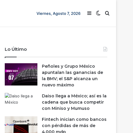
Barra lateral
Switch skin
Buscar
Viernes, Agosto 7, 2026
Lo Último
Peñoles y Grupo México
apuntalan las ganancias de
la BMV; el S&P alcanza un
nuevo máximo
Daiso llega a México; así es la
cadena que busca competir
con Miniso y Mumuso
Fintech inician como bancos
con pérdidas de más de
4,000 mdp