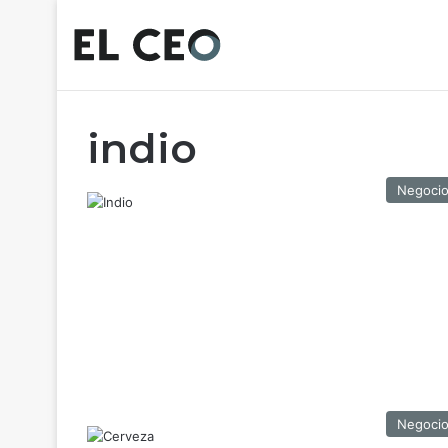
indio
Negoci
Negoci