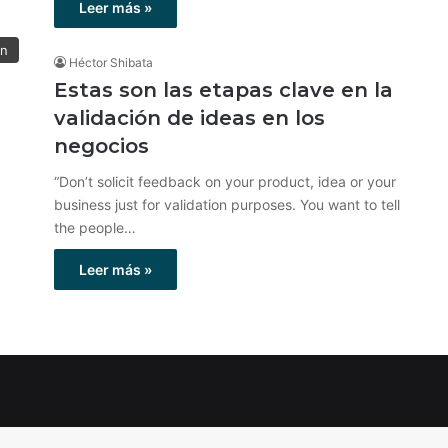
Leer más »
ón
Héctor Shibata
Estas son las etapas clave en la
validación de ideas en los
negocios
“Don’t solicit feedback on your product, idea or your
business just for validation purposes. You want to tell
the people…
Leer más »