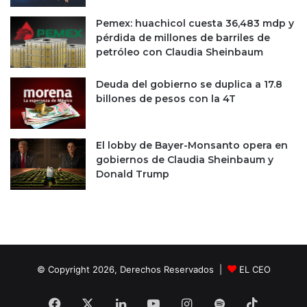
Pemex: huachicol cuesta 36,483 mdp y
pérdida de millones de barriles de
petróleo con Claudia Sheinbaum
Deuda del gobierno se duplica a 17.8
billones de pesos con la 4T
El lobby de Bayer-Monsanto opera en
gobiernos de Claudia Sheinbaum y
Donald Trump
© Copyright 2026, Derechos Reservados |
EL CEO
Facebook
X
LinkedIn
YouTube
Instagram
Spotify
TikTok