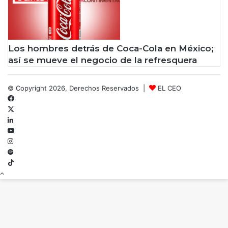
Los hombres detrás de Coca-Cola en México;
así se mueve el negocio de la refresquera
© Copyright 2026, Derechos Reservados |
EL CEO
Facebook
X
LinkedIn
YouTube
Instagram
Spotify
TikTok
Botón
volver
arriba