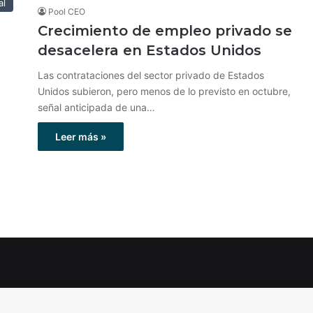
al
Pool CEO
Crecimiento de empleo privado se
desacelera en Estados Unidos
Las contrataciones del sector privado de Estados
Unidos subieron, pero menos de lo previsto en octubre,
señal anticipada de una…
Leer más »