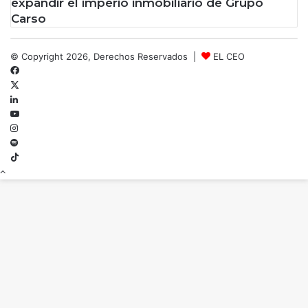
expandir el imperio inmobiliario de Grupo
Carso
© Copyright 2026, Derechos Reservados |
EL CEO
Facebook
X
LinkedIn
YouTube
Instagram
Spotify
TikTok
Botón
volver
arriba