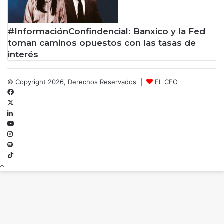
#InformaciónConfindencial: Banxico y la Fed
toman caminos opuestos con las tasas de
interés
© Copyright 2026, Derechos Reservados |
EL CEO
Facebook
X
LinkedIn
YouTube
Instagram
Spotify
TikTok
Botón
volver
arriba