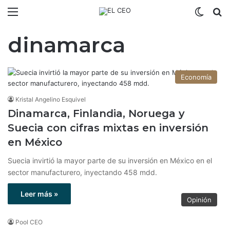
Menú
Switch
B
dinamarca
Economía
Kristal Angelino Esquivel
Dinamarca, Finlandia, Noruega y
Suecia con cifras mixtas en inversión
en México
Suecia invirtió la mayor parte de su inversión en México en el
sector manufacturero, inyectando 458 mdd.
Leer más »
Opinión
Pool CEO