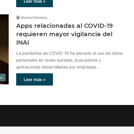
Leer más »
Marisol Morelos
Apps relacionadas al COVID-19
requieren mayor vigilancia del
INAI
La pandemia de COVID-19 ha elevado el uso de datos
personales en redes sociales, buscadores y
aplicaciones desarrolladas por empresas…
ía
Leer más »