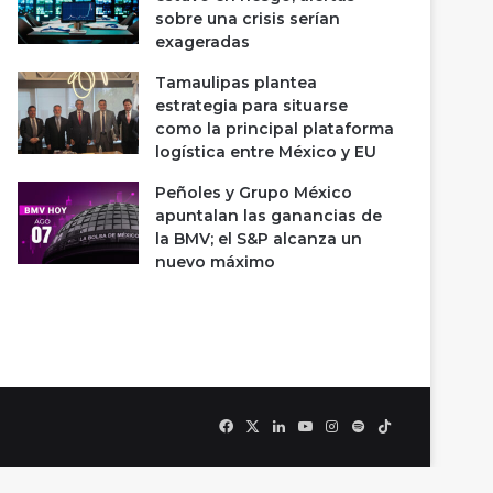
sobre una crisis serían
exageradas
Tamaulipas plantea
estrategia para situarse
como la principal plataforma
logística entre México y EU
Peñoles y Grupo México
apuntalan las ganancias de
la BMV; el S&P alcanza un
nuevo máximo
Facebook
X
LinkedIn
YouTube
Instagram
Spotify
TikTok