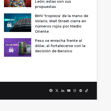
León; estas son sus
propuestas
BMV ‘tropieza’ de la mano de
Volaris; Wall Street cierra en
números rojos por Medio
Oriente
Peso se enracha frente al
dólar, al fortalecerse con la
decisión de Banxico
Facebook
X
LinkedIn
YouTube
Instagram
Spotify
TikTok