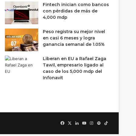
Fintech inician como bancos
con pérdidas de más de
4,000 mdp
Peso registra su mejor nivel
en casi 6 meses y logra
ganancia semanal de 1.05%
Liberan en EU a Rafael Zaga
Tawil, empresario ligado al
caso de los 5,000 mdp del
Infonavit
Facebook
X
LinkedIn
YouTube
Instagram
Spotify
TikTok