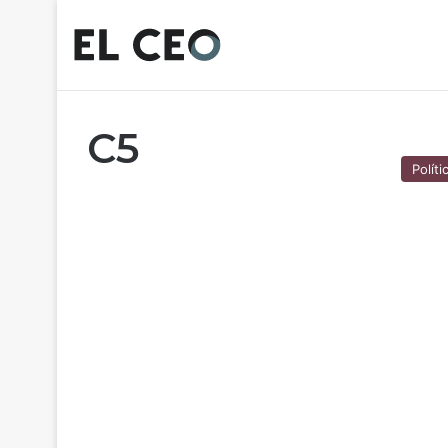
C5
Políti