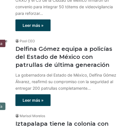
OXXO y el C5 de la Ciudad de México firmaron un
convenio para integrar 50 tótems de videovigilancia
para reforzar…
Leer más »
Pool CEO
ca
Delfina Gómez equipa a policías
del Estado de México con
patrullas de última generación
La gobernadora del Estado de México, Delfina Gómez
Álvarez, reafirmó su compromiso con la seguridad al
entregar 200 patrullas completamente…
Leer más »
ía
Marisol Morelos
Iztapalapa tiene la colonia con