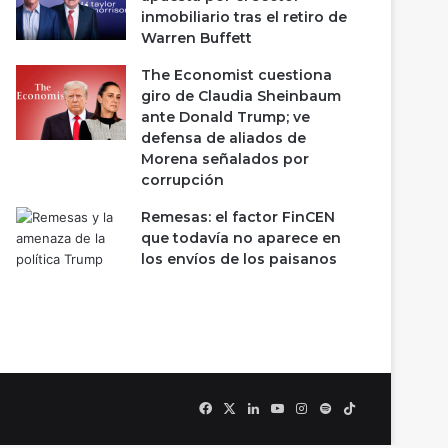
inmobiliario tras el retiro de
Warren Buffett
The Economist cuestiona
giro de Claudia Sheinbaum
ante Donald Trump; ve
defensa de aliados de
Morena señalados por
corrupción
Remesas: el factor FinCEN
que todavía no aparece en
los envíos de los paisanos
Facebook
X
LinkedIn
YouTube
Instagram
Spotify
TikTok