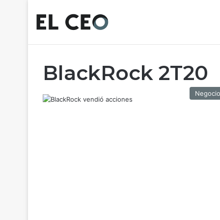
BlackRock 2T20
Negoci