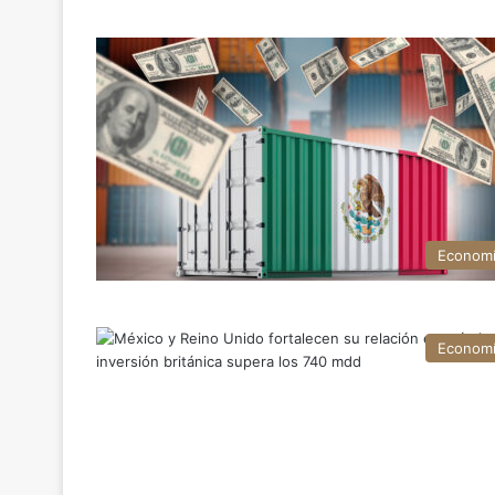
Econom
Econom