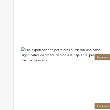
Econom
Econom