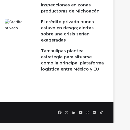
inspecciones en zonas
productoras de Michoacán
El crédito privado nunca
estuvo en riesgo; alertas
sobre una crisis serían
exageradas
Tamaulipas plantea
estrategia para situarse
como la principal plataforma
logística entre México y EU
Facebook
X
LinkedIn
YouTube
Instagram
Spotify
TikTok