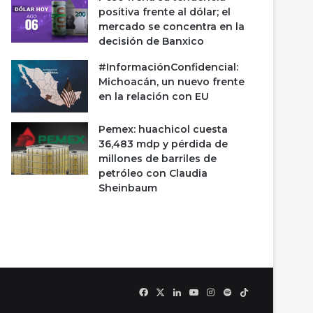
positiva frente al dólar; el
mercado se concentra en la
decisión de Banxico
#InformaciónConfidencial:
Michoacán, un nuevo frente
en la relación con EU
Pemex: huachicol cuesta
36,483 mdp y pérdida de
millones de barriles de
petróleo con Claudia
Sheinbaum
Facebook
X
LinkedIn
YouTube
Instagram
Spotify
TikTok