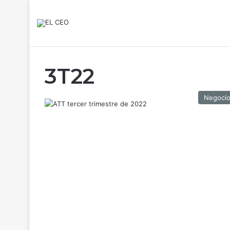
3T22
Negoci