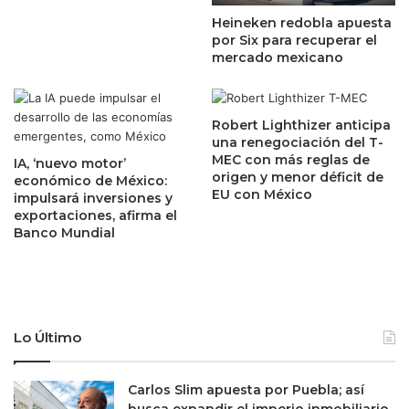
d
d
Heineken redobla apuesta
o
o
por Six para recuperar el
s
n
mercado mexicano
U
a
n
n
i
e
Robert Lighthizer anticipa
d
l
una renegociación del T-
o
S
MEC con más reglas de
IA, ‘nuevo motor’
s
&
origen y menor déficit de
económico de México:
a
P
EU con México
impulsará inversiones y
u
/
exportaciones, afirma el
n
B
Banco Mundial
a
M
v
V
e
I
n
P
t
C
Lo Último
a
e
f
n
o
s
Carlos Slim apuesta por Puebla; así
r
e