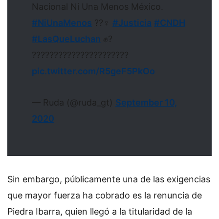
Nacional Ni Una Menos México.
#NiUnaMenos
??‍♀️
#Justicia
#CNDH
#LasQueLuchan
✊?
??????????????????????
pic.twitter.com/R5geF5PkOo
— Ruda (@ruda_gt)
September 10,
2020
Sin embargo, públicamente una de las exigencias
que mayor fuerza ha cobrado es la renuncia de
Piedra Ibarra, quien llegó a la titularidad de la