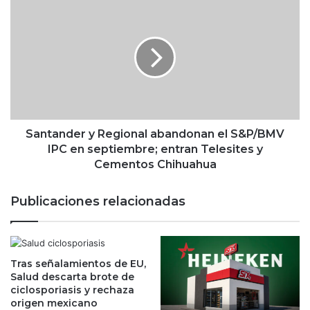
e
S
q
a
u
n
e
t
T
a
i
n
k
d
T
e
o
r
k
y
Santander y Regional abandonan el S&P/BMV
c
R
IPC en septiembre; entran Telesites y
i
e
Cementos Chihuahua
e
g
r
i
Publicaciones relacionadas
r
o
e
n
e
a
n
l
E
Tras señalamientos de EU,
a
Salud descarta brote de
s
b
ciclosporiasis y rechaza
t
a
origen mexicano
a
n