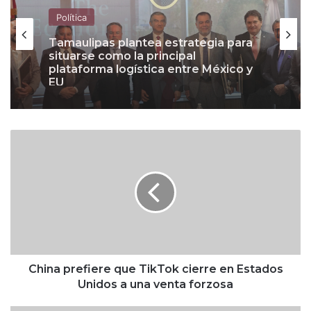
Política
The Economist cuestiona giro de
Política
Claudia Sheinbaum ante Donald
Trump; ve defensa de aliados de
Morena señalados por corrupción
Tamaulipas plantea estrategia para
C
situarse como la principal
h
plataforma logística entre México y
i
EU
n
a
p
r
e
f
i
China prefiere que TikTok cierre en Estados
e
Unidos a una venta forzosa
r