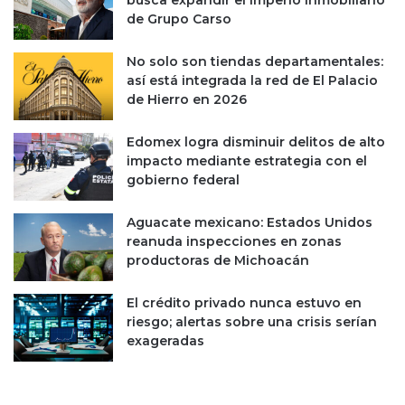
busca expandir el imperio inmobiliario
z
p
de Grupo Carso
o
t
s
i
No solo son tiendas departamentales:
a
e
así está integrada la red de El Palacio
m
de Hierro en 2026
b
r
Edomex logra disminuir delitos de alto
e
impacto mediante estrategia con el
;
gobierno federal
e
n
t
Aguacate mexicano: Estados Unidos
r
reanuda inspecciones en zonas
a
productoras de Michoacán
n
T
El crédito privado nunca estuvo en
e
riesgo; alertas sobre una crisis serían
l
exageradas
e
s
i