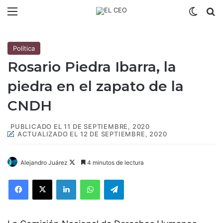
Menú
Switch
B
Política
Rosario Piedra Ibarra, la
piedra en el zapato de la
CNDH
PUBLICADO EL 11 DE SEPTIEMBRE, 2020
ACTUALIZADO EL 12 DE SEPTIEMBRE, 2020
Alejandro Juárez
F
4 minutos de lectura
o
Facebook
X
LinkedIn
WhatsApp
Telegram
l
l
o
w