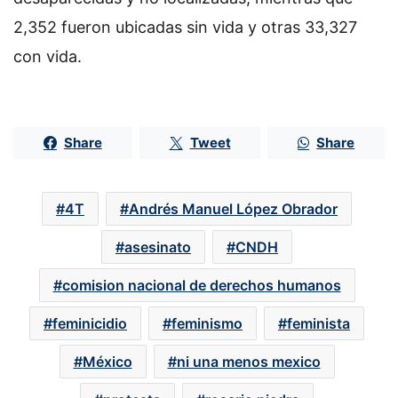
2,352 fueron ubicadas sin vida y otras 33,327
con vida.
Share
Tweet
Share
4T
Andrés Manuel López Obrador
asesinato
CNDH
comision nacional de derechos humanos
feminicidio
feminismo
feminista
México
ni una menos mexico