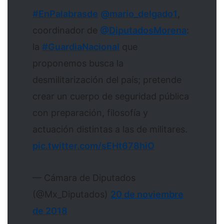
#EnPalabrasde
@mario_delgado1
,
coordinador de
@DiputadosMorena
:
la
#GuardiaNacional
que
proponemos busca la
desmilitarización del país; pretende
crear un cuerpo de seguridad pública
con preparación, filosofía y
actuación distintas a las de militares.
pic.twitter.com/sEHt678hiO
— Cámara de Diputados
(@Mx_Diputados)
20 de noviembre
de 2018