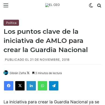
Menú
Switch
B
Política
Los puntos clave de la
iniciativa de AMLO para
crear la Guardia Nacional
PUBLICADO EL 21 DE NOVIEMBRE, 2018
Gibrán Zafra
F
3 minutos de lectura
o
Facebook
X
LinkedIn
WhatsApp
Telegram
l
l
o
La iniciativa para crear la Guardia Nacional ya se
w