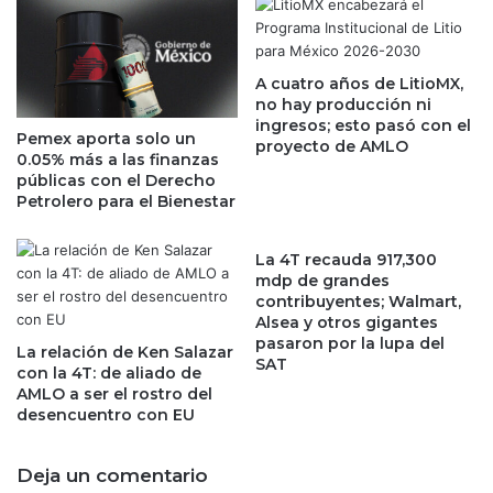
y
s
W
l
a
a
l
A cuatro años de LitioMX,
c
no hay producción ni
l
i
ingresos; esto pasó con el
S
ó
Pemex aporta solo un
proyecto de AMLO
t
n
0.05% más a las finanzas
r
q
públicas con el Derecho
e
u
Petrolero para el Bienestar
e
e
t
l
La 4T recauda 917,300
p
e
mdp de grandes
o
p
contribuyentes; Walmart,
n
e
Alsea y otros gigantes
e
g
pasaron por la lupa del
La relación de Ken Salazar
f
a
SAT
con la 4T: de aliado de
i
a
AMLO a ser el rostro del
n
l
desencuentro con EU
a
o
r
s
Deja un comentario
a
s