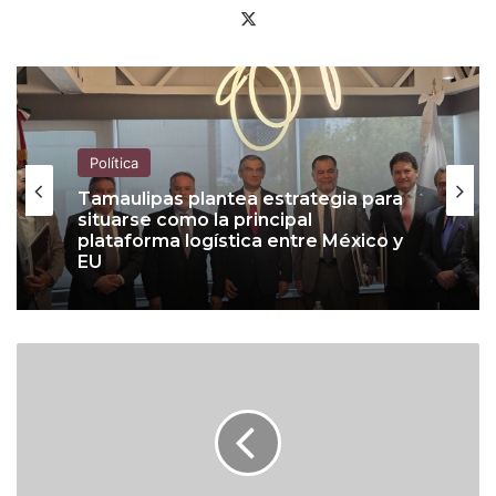
X
Política
Política
Tamaulipas plantea estrategia para
situarse como la principal
plataforma logística entre México y
EU
The Economist cuestiona giro de
Claudia Sheinbaum ante Donald
Trump; ve defensa de aliados de
P
Morena señalados por corrupción
e
s
o
s
e
f