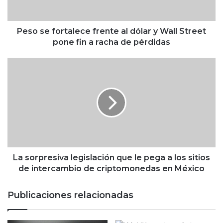
o
r
t
Peso se fortalece frente al dólar y Wall Street
a
pone fin a racha de pérdidas
l
e
L
c
a
e
s
f
o
r
r
e
p
n
r
t
e
e
s
a
i
La sorpresiva legislación que le pega a los sitios
l
v
de intercambio de criptomonedas en México
d
a
ó
l
Publicaciones relacionadas
l
e
a
g
r
i