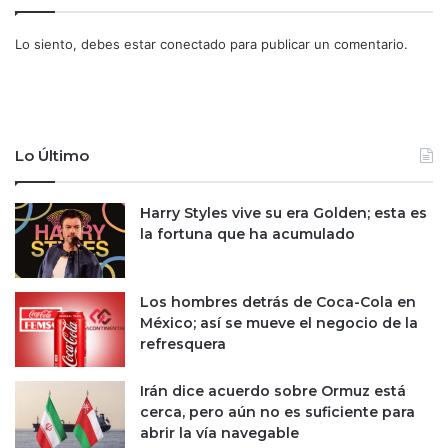
c
i
h
t
Lo siento, debes estar
conectado
para publicar un comentario.
a
i
d
o
e
s
p
d
é
e
r
i
Lo Último
d
n
i
t
Harry Styles vive su era Golden; esta es
d
e
la fortuna que ha acumulado
a
r
s
c
a
m
Los hombres detrás de Coca-Cola en
b
México; así se mueve el negocio de la
i
refresquera
o
d
Irán dice acuerdo sobre Ormuz está
e
cerca, pero aún no es suficiente para
c
abrir la vía navegable
r