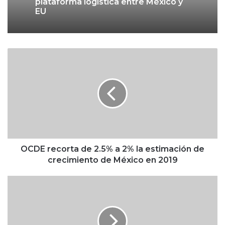
plataforma logística entre México y
EU
O
C
D
E
r
e
c
o
r
t
OCDE recorta de 2.5% a 2% la estimación de
a
crecimiento de México en 2019
d
e
A
2
p
.
p
5
l
%
e