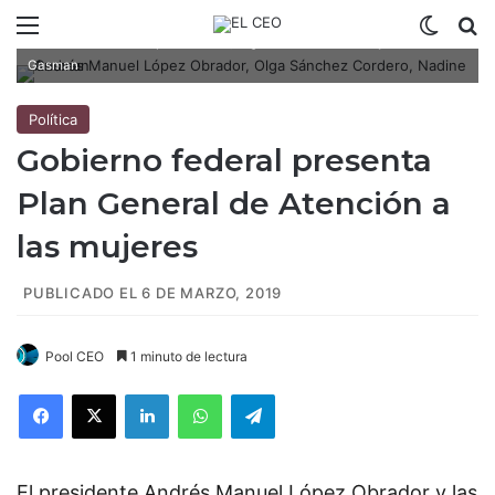
Menú
Switch
B
Andrés Manuel López Obrador, Olga Sánchez Cordero y Nadine
Gasman
Política
Gobierno federal presenta
Plan General de Atención a
las mujeres
PUBLICADO EL 6 DE MARZO, 2019
Pool CEO
1 minuto de lectura
Facebook
X
LinkedIn
WhatsApp
Telegram
El presidente Andrés Manuel López Obrador y las