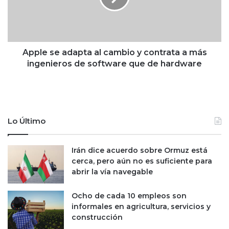
a
s
2
e
%
a
l
d
a
a
Apple se adapta al cambio y contrata a más
e
p
ingenieros de software que de hardware
s
t
t
a
i
a
m
l
a
c
Lo Último
c
a
i
m
ó
b
Irán dice acuerdo sobre Ormuz está
n
i
cerca, pero aún no es suficiente para
d
o
abrir la vía navegable
e
y
c
c
Ocho de cada 10 empleos son
r
o
informales en agricultura, servicios y
e
n
construcción
c
t