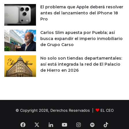
i
r
El problema que Apple deberá resolver
m
a
antes del lanzamiento del iPhone 18
i
t
Pro
e
a
n
a
Carlos Slim apuesta por Puebla; así
t
m
busca expandir el imperio inmobiliario
o
á
de Grupo Carso
d
s
e
i
M
n
No solo son tiendas departamentales:
é
g
así está integrada la red de El Palacio
x
e
de Hierro en 2026
i
n
c
i
o
e
e
r
n
o
2
s
© Copyright 2026, Derechos Reservados |
EL CEO
0
d
1
e
9
s
Facebook
X
LinkedIn
YouTube
Instagram
Spotify
TikTok