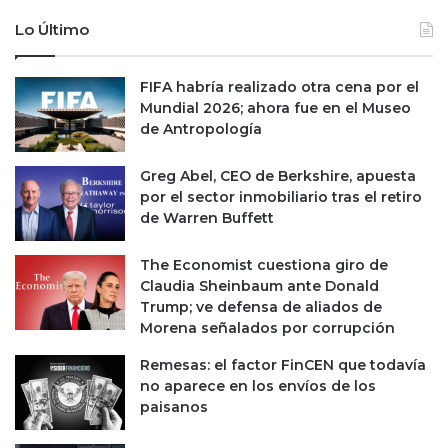
n
o
s
c
Lo Último
i
h
ó
a
n
FIFA habría realizado otra cena por el
M
e
Mundial 2026; ahora fue en el Museo
o
n
de Antropología
y
t
a
r
,
Greg Abel, CEO de Berkshire, apuesta
e
e
por el sector inmobiliario tras el retiro
E
s
de Warren Buffett
U
d
e
e
The Economist cuestiona giro de
I
t
Claudia Sheinbaum ante Donald
r
e
Trump; ve defensa de aliados de
á
n
Morena señalados por corrupción
n
i
a
d
Remesas: el factor FinCEN que todavía
u
o
no aparece en los envíos de los
m
e
paisanos
e
n
n
E