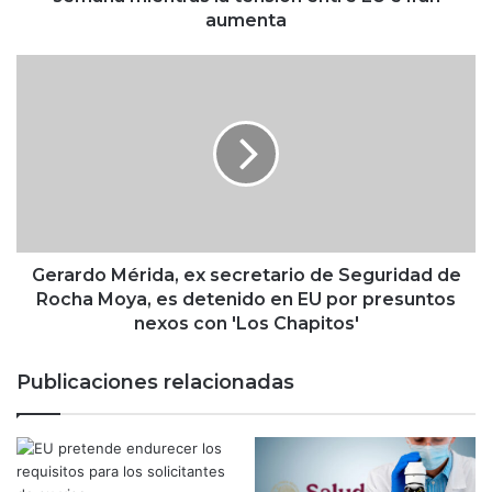
e
aumenta
t
r
G
ó
e
l
r
e
a
o
r
s
d
u
o
b
M
e
é
n
r
Gerardo Mérida, ex secretario de Seguridad de
h
i
Rocha Moya, es detenido en EU por presuntos
a
d
nexos con 'Los Chapitos'
s
a
t
,
Publicaciones relacionadas
a
e
1
x
0
s
%
e
e
c