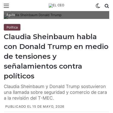
Claudia Sheinbaum y Donald Trump sostuvieron una llamada sobre
Menú
Switch
B
seguridad y comercio de cara a la revisión del T-MEC. Fotoarte: Israel
Águila
Política
Claudia Sheinbaum habla
con Donald Trump en medio
de tensiones y
señalamientos contra
políticos
Claudia Sheinbaum y Donald Trump sostuvieron
una llamada sobre seguridad y comercio de cara
a la revisión del T-MEC.
PUBLICADO EL 15 DE MAYO, 2026