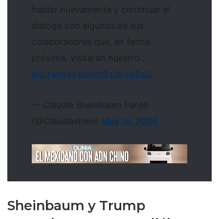
hablar nuevamente y continuar el
diálogo con algunos de sus
colaboradores que, en fecha
próxima, visitarán nuestro…
pic.twitter.com/r3zJb4p0zC
— Claudia Sheinbaum Pardo
(@Claudiashein)
May 15, 2026
Sheinbaum y Trump