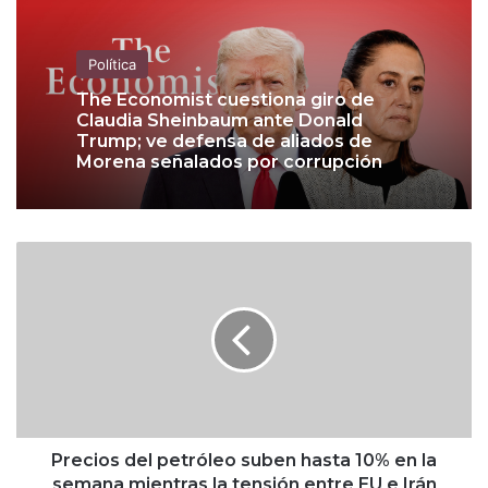
Política
The Economist cuestiona giro de
Claudia Sheinbaum ante Donald
Trump; ve defensa de aliados de
Morena señalados por corrupción
P
r
e
c
i
o
s
d
e
l
Precios del petróleo suben hasta 10% en la
p
semana mientras la tensión entre EU e Irán