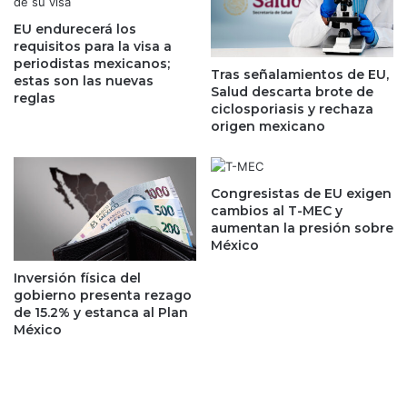
n
r
l
EU endurecerá los
e
a
requisitos para la visa a
t
periodistas mexicanos;
s
a
Tras señalamientos de EU,
estas son las nuevas
e
r
Salud descarta brote de
reglas
m
i
ciclosporiasis y rechaza
a
o
origen mexicano
n
d
a
e
m
S
Congresistas de EU exigen
i
e
cambios al T-MEC y
e
g
aumentan la presión sobre
n
u
México
t
r
r
Inversión física del
i
a
gobierno presenta rezago
d
de 15.2% y estanca al Plan
s
a
México
l
d
a
d
t
e
e
R