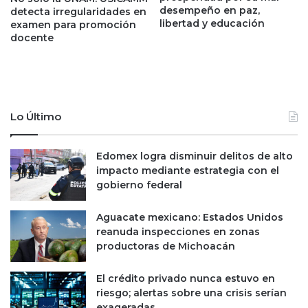
b
desempeño en paz,
T
detecta irregularidades en
libertad y educación
r
examen para promoción
o
docente
e
k
,
a
d
r
e
c
m
z
o
u
Lo Último
m
k
e
y
n
d
Edomex logra disminuir delitos de alto
t
e
impacto mediante estrategia con el
o
2
gobierno federal
0
1
Aguacate mexicano: Estados Unidos
9
reanuda inspecciones en zonas
p
productoras de Michoacán
a
r
El crédito privado nunca estuvo en
a
riesgo; alertas sobre una crisis serían
P
exageradas