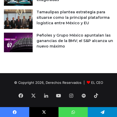
e
t
Tamaulipas plantea estrategia para
e
situarse como la principal plataforma
r
logística entre México y EU
H
a
n
Peñoles y Grupo México apuntalan las
d
ganancias de la BMV; el S&P alcanza un
k
nuevo máximo
e
© Copyright 2026, Derechos Reservados |
EL CEO
Facebook
X
LinkedIn
YouTube
Instagram
Spotify
TikTok