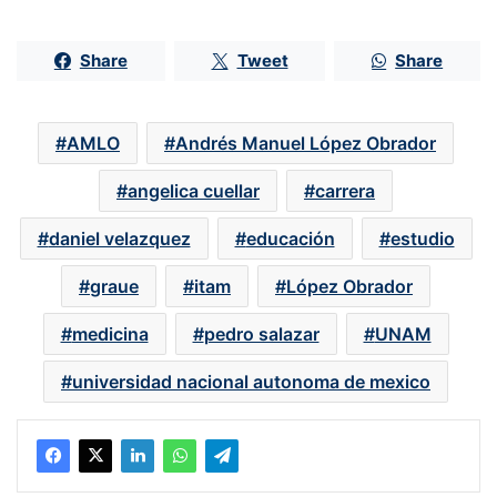
Share
Tweet
Share
AMLO
Andrés Manuel López Obrador
angelica cuellar
carrera
daniel velazquez
educación
estudio
graue
itam
López Obrador
medicina
pedro salazar
UNAM
universidad nacional autonoma de mexico