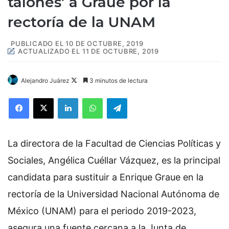
talones’ a Graue por la
rectoría de la UNAM
PUBLICADO EL 10 DE OCTUBRE, 2019
ACTUALIZADO EL 11 DE OCTUBRE, 2019
Alejandro Juárez
F
3 minutos de lectura
o
Facebook
X
LinkedIn
WhatsApp
Telegram
l
l
o
La directora de la Facultad de Ciencias Políticas y
w
o
Sociales, Angélica Cuéllar Vázquez, es la principal
n
candidata para sustituir a Enrique Graue en la
X
rectoría de la Universidad Nacional Autónoma de
México (UNAM) para el periodo 2019-2023,
asegura una fuente cercana a la Junta de