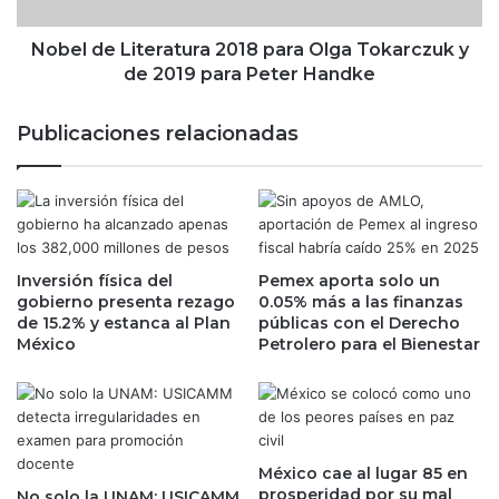
L
o
i
r
t
Nobel de Literatura 2018 para Olga Tokarczuk y
e
e
de 2019 para Peter Handke
s
r
l
a
Publicaciones relacionadas
i
t
b
u
r
r
a
a
l
2
a
0
i
Inversión física del
Pemex aporta solo un
1
gobierno presenta rezago
0.05% más a las finanzas
n
8
de 15.2% y estanca al Plan
públicas con el Derecho
c
p
México
Petrolero para el Bienestar
e
a
r
r
t
a
i
O
d
l
u
g
México cae al lugar 85 en
m
a
prosperidad por su mal
No solo la UNAM: USICAMM