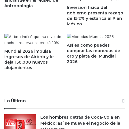
ahora fue en el Museo de
y
l
Antropología
A
Inversión física del
a
gobierno presenta rezago
l
s
de 15.2% y estanca al Plan
p
p
México
h
a
a
r
b
a
e
o
Así es como puedes
t
t
comprar las monedas de
Mundial 2026 impulsa
c
oro y plata del Mundial
o
ingresos de Airbnb y le
o
2026
deja 150,000 nuevos
r
n
alojamientos
g
s
a
u
r
s
c
m
r
a
é
Lo Último
r
d
t
i
p
t
Los hombres detrás de Coca-Cola en
h
o
México; así se mueve el negocio de la
o
s