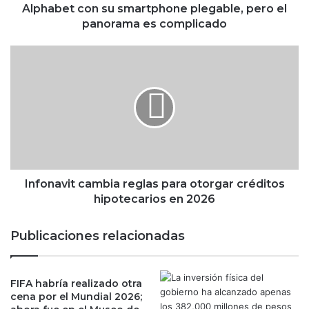
s
Alphabet con su smartphone plegable, pero el
c
panorama es complicado
a
d
I
a
n
r
f
l
o
e
n
p
a
e
v
l
i
e
t
a
c
Infonavit cambia reglas para otorgar créditos
a
a
hipotecarios en 2026
S
m
a
b
Publicaciones relacionadas
m
i
s
a
u
r
n
FIFA habría realizado otra
e
cena por el Mundial 2026;
g
g