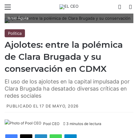
Menú
Switch
B
Los ajolotes han inundado la capital para el Mundial 2026 / Fotoarte:
Israel Águila
Política
Ajolotes: entre la polémica
de Clara Brugada y su
conservación en CDMX
El uso de los ajolotes en la capital impulsada por
Clara Brugada ha desatado diversas críticas en
redes sociales
PUBLICADO EL 17 DE MAYO, 2026
Pool CEO
3 minutos de lectura
Facebook
X
LinkedIn
WhatsApp
Telegram