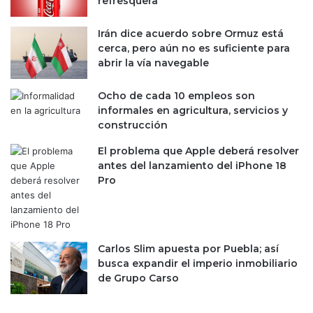
refresquera
n
h
e
i
Irán dice acuerdo sobre Ormuz está
p
p
cerca, pero aún no es suficiente para
l
o
abrir la vía navegable
e
t
g
e
Ocho de cada 10 empleos son
a
c
informales en agricultura, servicios y
b
a
construcción
l
r
e
i
El problema que Apple deberá resolver
,
o
antes del lanzamiento del iPhone 18
p
s
Pro
e
e
r
n
o
2
e
0
l
Carlos Slim apuesta por Puebla; así
2
p
busca expandir el imperio inmobiliario
6
a
de Grupo Carso
n
o