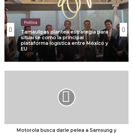
Política
Política
Tamaulipas plantea estrategia para
situarse como la principal
plataforma logística entre México y
EU
The Economist cuestiona giro de
Claudia Sheinbaum ante Donald
Trump; ve defensa de aliados de
M
Morena señalados por corrupción
o
t
o
r
o
l
a
b
u
Motorola busca darle pelea a Samsung y