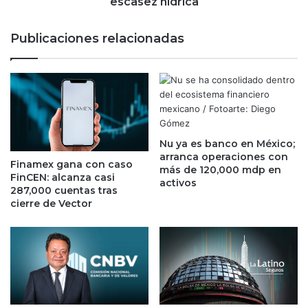
t
escasez hídrica
a
ó
n
c
Publicaciones relacionadas
'
o
p
n
a
s
g
u
a
m
r
o
p
d
o
Nu ya es banco en México;
e
arranca operaciones con
r
a
Finamex gana con caso
más de 120,000 mdp en
c
g
FinCEN: alcanza casi
activos
o
u
287,000 cuentas tras
n
a
cierre de Vector
t
e
a
n
m
p
i
l
n
e
a
n
r
a