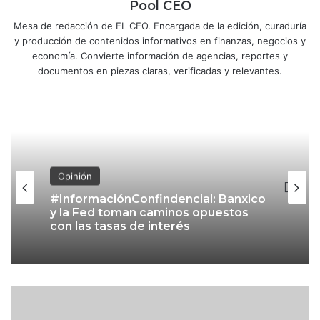
Pool CEO
Mesa de redacción de EL CEO. Encargada de la edición, curaduría
y producción de contenidos informativos en finanzas, negocios y
economía. Convierte información de agencias, reportes y
documentos en piezas claras, verificadas y relevantes.
Opinión
#InformaciónConfindencial: Banxico
Opinión
y la Fed toman caminos opuestos
con las tasas de interés
¿
#InformaciónConfidencial:
L
Michoacán, un nuevo frente en la