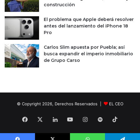
n
construcción
i
m
El problema que Apple deberá resolver
p
antes del lanzamiento del iPhone 18
u
Pro
l
s
Carlos Slim apuesta por Puebla; así
a
busca expandir el imperio inmobiliario
r
de Grupo Carso
s
e
e
n
M
é
x
© Copyright 2026, Derechos Reservados |
EL CEO
i
c
Facebook
X
LinkedIn
YouTube
Instagram
Spotify
TikTok
o