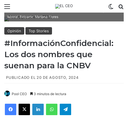
La salida de Jesús de la Fuente Rodríguez de la CNBV se produce en
Menú
Switch
B
medio de varios escándalos y cuestionamientos sobre su trayectoria
laboral. Fotoarte: Mariana Flores
Opinión
Top Stories
#InformaciónConfidencial:
Los dos nombres que
suenan para la CNBV
PUBLICADO EL 20 DE AGOSTO, 2024
Pool CEO
3 minutos de lectura
Facebook
X
LinkedIn
WhatsApp
Telegram