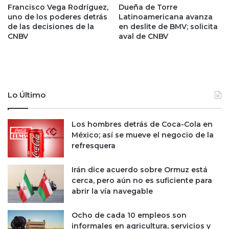
'
Francisco Vega Rodríguez,
Dueña de Torre
e
uno de los poderes detrás
Latinoamericana avanza
?
s
de las decisiones de la
en deslite de BMV; solicita
A
c
CNBV
aval de CNBV
s
a
í
s
f
e
u
z
n
h
c
í
Lo Último
i
d
o
r
Los hombres detrás de Coca-Cola en
n
i
México; así se mueve el negocio de la
a
c
refresquera
n
a
y
p
Irán dice acuerdo sobre Ormuz está
o
cerca, pero aún no es suficiente para
d
abrir la vía navegable
r
í
Ocho de cada 10 empleos son
a
informales en agricultura, servicios y