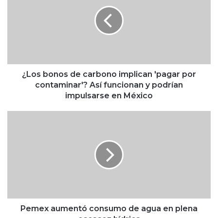
relación con EU
o
s
b
o
n
o
s
d
¿Los bonos de carbono implican 'pagar por
e
contaminar'? Así funcionan y podrían
c
impulsarse en México
a
r
P
b
e
o
m
n
e
o
x
i
a
m
u
p
m
l
e
i
n
Pemex aumentó consumo de agua en plena
c