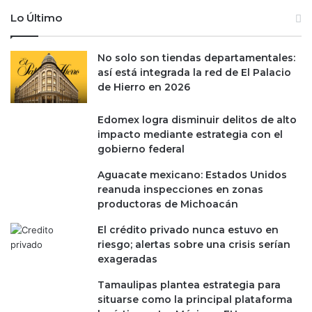
a
a
Lo Último
d
p
i
o
n
No solo son tiendas departamentales:
r
d
así está integrada la red de El Palacio
d
u
de Hierro en 2026
e
s
b
t
i
Edomex logra disminuir delitos de alto
r
l
impacto mediante estrategia con el
i
i
gobierno federal
a
d
l
Aguacate mexicano: Estados Unidos
a
d
reanuda inspecciones en zonas
d
e
productoras de Michoacán
f
M
i
El crédito privado nunca estuvo en
é
s
riesgo; alertas sobre una crisis serían
x
c
exageradas
i
a
c
l
Tamaulipas plantea estrategia para
o
y
situarse como la principal plataforma
y
p