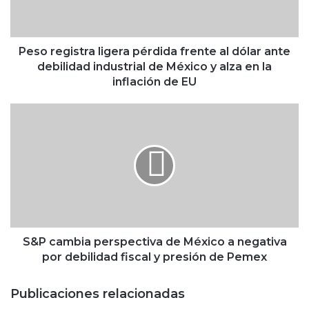
g
i
s
t
Peso registra ligera pérdida frente al dólar ante
r
debilidad industrial de México y alza en la
a
inflación de EU
l
i
S
g
&
e
P
r
c
a
a
p
m
é
b
r
i
d
a
i
p
S&P cambia perspectiva de México a negativa
d
e
por debilidad fiscal y presión de Pemex
a
r
f
s
Publicaciones relacionadas
r
p