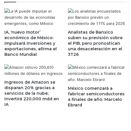
e
e
n
c
t
t
e
i
a
v
l
IA, ‘nuevo motor’
Analistas de Banxico
a
económico de México:
suben su previsión sobre
d
d
impulsará inversiones y
el PIB, pero pronostican
ó
e
exportaciones, afirma el
una desaceleración en el
l
M
Banco Mundial
3T26
a
é
r
x
a
i
n
c
t
o
Ingresos de Amazon se
e
disparan 20% gracias a
a
México comenzará a
d
servicios de la nube;
fabricar semiconductores
n
invertirá 220,000 mdd en
e
a finales de año: Marcelo
e
IA
Ebrard
b
g
i
a
l
t
i
i
d
v