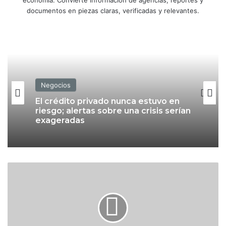
economía. Convierte información de agencias, reportes y
documentos en piezas claras, verificadas y relevantes.
Negocios
El crédito privado nunca estuvo en
riesgo; alertas sobre una crisis serían
exageradas
P
e
s
o
r
e