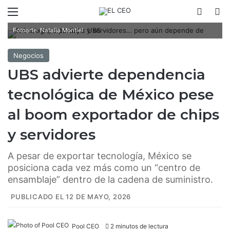
Menú
Switch
B
UBS apuntó a que la economía de México crecerá 1.4% este año /
Fotoarte: Natalia Montiel
Negocios
UBS advierte dependencia
tecnológica de México pese
al boom exportador de chips
y servidores
A pesar de exportar tecnología, México se
posiciona cada vez más como un “centro de
ensamblaje” dentro de la cadena de suministro.
PUBLICADO EL 12 DE MAYO, 2026
Pool CEO
2 minutos de lectura