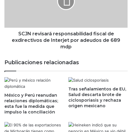
n
r
c
e
i
v
a
i
s
s
t
a
SCJN revisará responsabilidad fiscal de
r
r
exdirectivos de Interjet por adeudos de 689
i
á
mdp
m
r
e
e
Publicaciones relacionadas
s
s
t
p
r
o
a
n
l
Tras señalamientos de EU,
s
Salud descarta brote de
e
México y Perú reanudan
a
ciclosporiasis y rechaza
relaciones diplomáticas;
s
b
origen mexicano
esta fue la medida que
r
i
impulso la conciliación
é
l
c
i
o
d
r