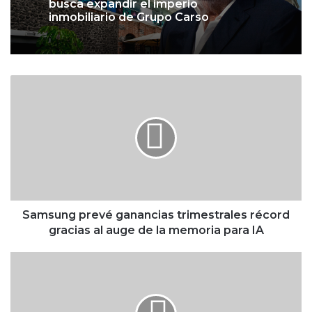
busca expandir el imperio
inmobiliario de Grupo Carso
S
a
m
s
u
n
g
p
r
e
Samsung prevé ganancias trimestrales récord
v
gracias al auge de la memoria para IA
é
g
S
a
C
n
J
a
N