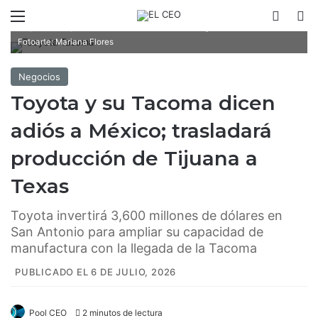
Toyota invertirá 3,600 millones de dólares en San Antonio para
Menú
Switch
B
ampliar su capacidad de manufactura con la llegada de la Tacoma. /
Fotoarte: Mariana Flores
Negocios
Toyota y su Tacoma dicen
adiós a México; trasladará
producción de Tijuana a
Texas
Toyota invertirá 3,600 millones de dólares en
San Antonio para ampliar su capacidad de
manufactura con la llegada de la Tacoma
PUBLICADO EL 6 DE JULIO, 2026
Pool CEO
2 minutos de lectura