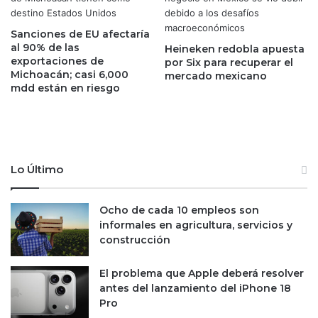
a
d
d
g
f
Sanciones de EU afectaría
r
i
al 90% de las
Heineken redobla apuesta
a
s
exportaciones de
por Six para recuperar el
c
Michoacán; casi 6,000
c
mercado mexicano
mdd están en riesgo
i
a
a
l
s
d
a
e
l
e
a
x
Lo Último
u
d
g
i
e
r
Ocho de cada 10 empleos son
d
e
informales en agricultura, servicios y
e
c
construcción
l
t
a
i
El problema que Apple deberá resolver
m
v
antes del lanzamiento del iPhone 18
e
o
Pro
m
s