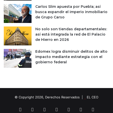
o
d
Carlos Slim apuesta por Puebla; así
r
e
busca expandir el imperio inmobiliario
i
I
de Grupo Carso
a
n
p
t
No solo son tiendas departamentales:
a
e
así está integrada la red de El Palacio
r
r
de Hierro en 2026
a
j
I
e
A
Edomex logra disminuir delitos de alto
t
impacto mediante estrategia con el
p
gobierno federal
o
r
a
d
e
u
d
© Copyright 2026, Derechos Reservados |
EL CEO
o
s
Facebook
X
LinkedIn
YouTube
Instagram
Spotify
TikTok
d