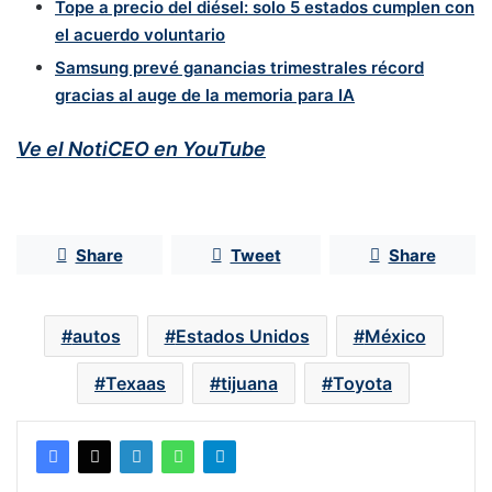
Tope a precio del diésel: solo 5 estados cumplen con
el acuerdo voluntario
Samsung prevé ganancias trimestrales récord
gracias al auge de la memoria para IA
Ve el NotiCEO en YouTube
Share
Tweet
Share
autos
Estados Unidos
México
Texaas
tijuana
Toyota