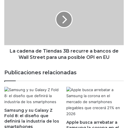
n
a
J
c
u
a
l
d
i
e
o
n
7
a
0
d
'
e
La cadena de Tiendas 3B recurre a bancos de
p
T
Wall Street para una posible OPI en EU
i
i
r
e
Publicaciones relacionadas
a
n
t
d
a
a
'
s
?
3
A
B
s
Samsung y su Galaxy Z
r
Fold 8: el diseño que
í
e
definirá la industria de los
p
Apple busca arrebatar a
c
smartphones
Samsung la corona en el