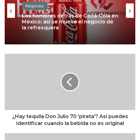
Negocios
Negocios
Los hombres detrás de Coca-Cola en
México; así se mueve el negocio de
la refresquera
El problema que Apple deberá
resolver antes del lanzamiento del
¿
iPhone 18 Pro
H
a
y
t
e
q
u
i
l
¿Hay tequila Don Julio 70 'pirata'? Así puedes
a
identificar cuando la bebida no es original
D
o
L