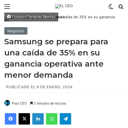
Menú
Switch
B
Fotoarte: Fernando Ramírez
Negocios
Samsung se prepara para
una caída de 35% en su
ganancia operativa ante
menor demanda
PUBLICADO EL 9 DE ENERO, 2024
Pool CEO
2 minutos de lectura
Facebook
X
LinkedIn
WhatsApp
Telegram