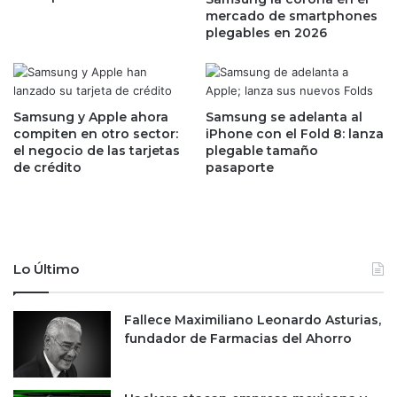
u
u
mercado de smartphones
e
r
plegables en 2026
d
r
e
e
s
a
i
b
d
a
Samsung y Apple ahora
Samsung se adelanta al
e
n
compiten en otro sector:
iPhone con el Fold 8: lanza
n
el negocio de las tarjetas
plegable tamaño
c
de crédito
pasaporte
t
o
i
s
f
d
i
e
c
W
a
a
Lo Último
r
l
c
l
u
S
Fallece Maximiliano Leonardo Asturias,
a
t
fundador de Farmacias del Ahorro
n
r
d
e
o
e