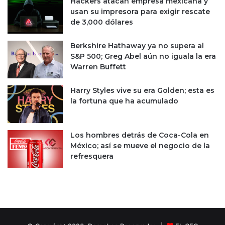
Hackers atacan empresa mexicana y
l
t
usan su impresora para exigir rescate
a
p
de 3,000 dólares
b
a
e
r
Berkshire Hathaway ya no supera al
b
a
S&P 500; Greg Abel aún no iguala la era
i
u
Warren Buffett
d
n
a
a
Harry Styles vive su era Golden; esta es
n
p
la fortuna que ha acumulado
o
o
e
s
s
i
o
b
Los hombres detrás de Coca-Cola en
r
l
México; así se mueve el negocio de la
i
e
refresquera
g
O
i
P
n
I
a
e
l
n
E